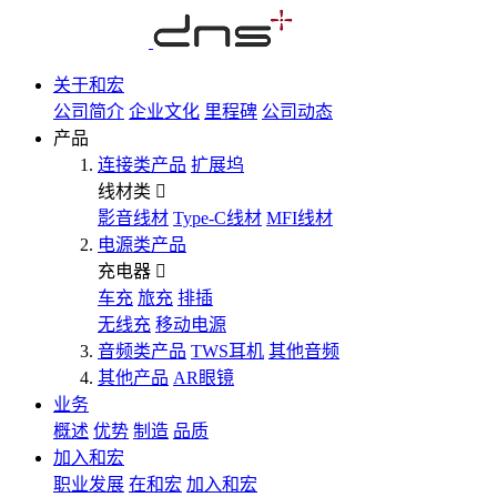
关于和宏
公司简介
企业文化
里程碑
公司动态
产品
连接类产品
扩展坞
线材类
影音线材
Type-C线材
MFI线材
电源类产品
充电器
车充
旅充
排插
无线充
移动电源
音频类产品
TWS耳机
其他音频
其他产品
AR眼镜
业务
概述
优势
制造
品质
加入和宏
职业发展
在和宏
加入和宏