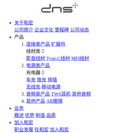
关于和宏
公司简介
企业文化
里程碑
公司动态
产品
连接类产品
扩展坞
线材类
影音线材
Type-C线材
MFI线材
电源类产品
充电器
车充
旅充
排插
无线充
移动电源
音频类产品
TWS耳机
其他音频
其他产品
AR眼镜
业务
概述
优势
制造
品质
加入和宏
职业发展
在和宏
加入和宏