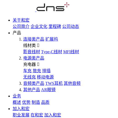
关于和宏
公司简介
企业文化
里程碑
公司动态
产品
连接类产品
扩展坞
线材类
影音线材
Type-C线材
MFI线材
电源类产品
充电器
车充
旅充
排插
无线充
移动电源
音频类产品
TWS耳机
其他音频
其他产品
AR眼镜
业务
概述
优势
制造
品质
加入和宏
职业发展
在和宏
加入和宏