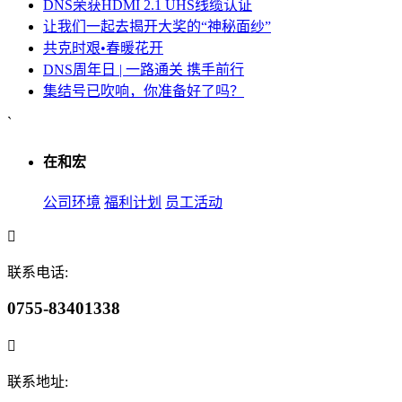
DNS荣获HDMI 2.1 UHS线缆认证
让我们一起去揭开大奖的“神秘面纱”
共克时艰•春暖花开
DNS周年日 | 一路通关 携手前行
集结号已吹响，你准备好了吗？
`
在和宏
公司环境
福利计划
员工活动
联系电话:
0755-83401338
联系地址: