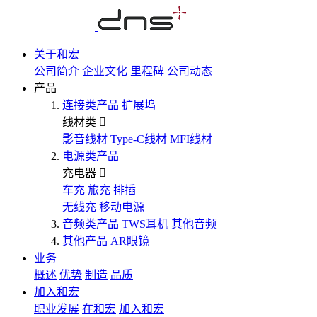
关于和宏
公司简介
企业文化
里程碑
公司动态
产品
连接类产品
扩展坞
线材类
影音线材
Type-C线材
MFI线材
电源类产品
充电器
车充
旅充
排插
无线充
移动电源
音频类产品
TWS耳机
其他音频
其他产品
AR眼镜
业务
概述
优势
制造
品质
加入和宏
职业发展
在和宏
加入和宏